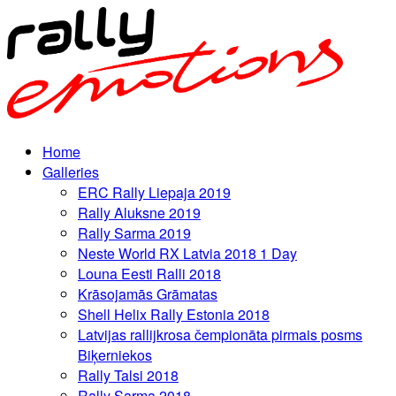
Home
Galleries
ERC Rally Liepaja 2019
Rally Aluksne 2019
Rally Sarma 2019
Neste World RX Latvia 2018 1 Day
Louna Eesti Ralli 2018
Krāsojamās Grāmatas
Shell Helix Rally Estonia 2018
Latvijas rallijkrosa čempionāta pirmais posms
Biķerniekos
Rally Talsi 2018
Rally Sarma 2018