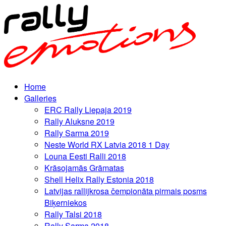
Home
Galleries
ERC Rally Liepaja 2019
Rally Aluksne 2019
Rally Sarma 2019
Neste World RX Latvia 2018 1 Day
Louna Eesti Ralli 2018
Krāsojamās Grāmatas
Shell Helix Rally Estonia 2018
Latvijas rallijkrosa čempionāta pirmais posms
Biķerniekos
Rally Talsi 2018
Rally Sarma 2018