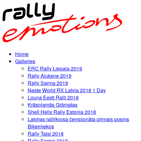
Home
Galleries
ERC Rally Liepaja 2019
Rally Aluksne 2019
Rally Sarma 2019
Neste World RX Latvia 2018 1 Day
Louna Eesti Ralli 2018
Krāsojamās Grāmatas
Shell Helix Rally Estonia 2018
Latvijas rallijkrosa čempionāta pirmais posms
Biķerniekos
Rally Talsi 2018
Rally Sarma 2018