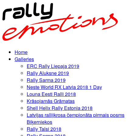
Home
Galleries
ERC Rally Liepaja 2019
Rally Aluksne 2019
Rally Sarma 2019
Neste World RX Latvia 2018 1 Day
Louna Eesti Ralli 2018
Krāsojamās Grāmatas
Shell Helix Rally Estonia 2018
Latvijas rallijkrosa čempionāta pirmais posms
Biķerniekos
Rally Talsi 2018
Rally Sarma 2018