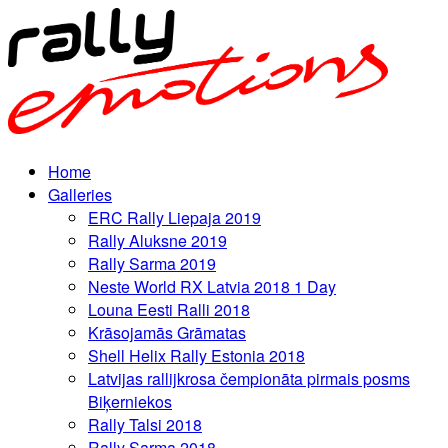
Home
Galleries
ERC Rally Liepaja 2019
Rally Aluksne 2019
Rally Sarma 2019
Neste World RX Latvia 2018 1 Day
Louna Eesti Ralli 2018
Krāsojamās Grāmatas
Shell Helix Rally Estonia 2018
Latvijas rallijkrosa čempionāta pirmais posms
Biķerniekos
Rally Talsi 2018
Rally Sarma 2018