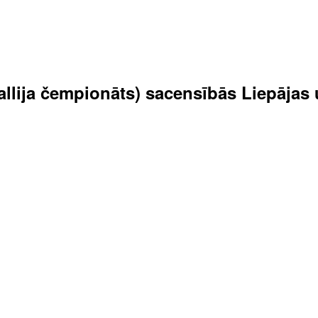
 rallija čempionāts) sacensībās Liepāja