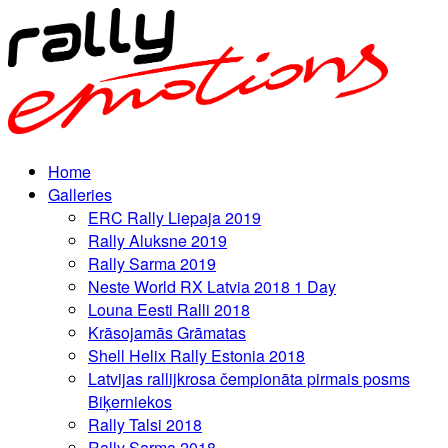
Home
Galleries
ERC Rally Liepaja 2019
Rally Aluksne 2019
Rally Sarma 2019
Neste World RX Latvia 2018 1 Day
Louna Eesti Ralli 2018
Krāsojamās Grāmatas
Shell Helix Rally Estonia 2018
Latvijas rallijkrosa čempionāta pirmais posms
Biķerniekos
Rally Talsi 2018
Rally Sarma 2018