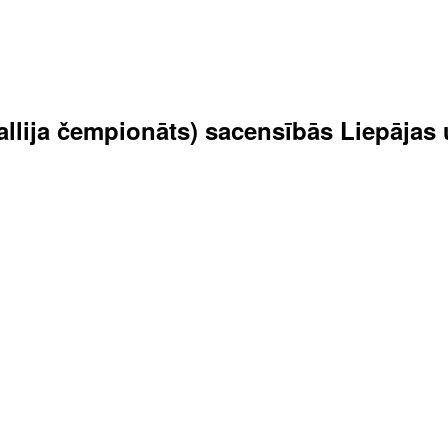
 rallija čempionāts) sacensībās Liepāja