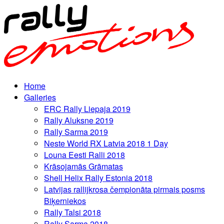
Home
Galleries
ERC Rally Liepaja 2019
Rally Aluksne 2019
Rally Sarma 2019
Neste World RX Latvia 2018 1 Day
Louna Eesti Ralli 2018
Krāsojamās Grāmatas
Shell Helix Rally Estonia 2018
Latvijas rallijkrosa čempionāta pirmais posms
Biķerniekos
Rally Talsi 2018
Rally Sarma 2018