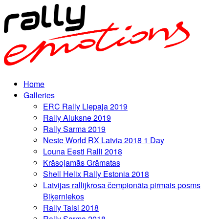
Home
Galleries
ERC Rally Liepaja 2019
Rally Aluksne 2019
Rally Sarma 2019
Neste World RX Latvia 2018 1 Day
Louna Eesti Ralli 2018
Krāsojamās Grāmatas
Shell Helix Rally Estonia 2018
Latvijas rallijkrosa čempionāta pirmais posms
Biķerniekos
Rally Talsi 2018
Rally Sarma 2018