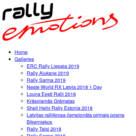
Home
Galleries
ERC Rally Liepaja 2019
Rally Aluksne 2019
Rally Sarma 2019
Neste World RX Latvia 2018 1 Day
Louna Eesti Ralli 2018
Krāsojamās Grāmatas
Shell Helix Rally Estonia 2018
Latvijas rallijkrosa čempionāta pirmais posms
Biķerniekos
Rally Talsi 2018
Rally Sarma 2018