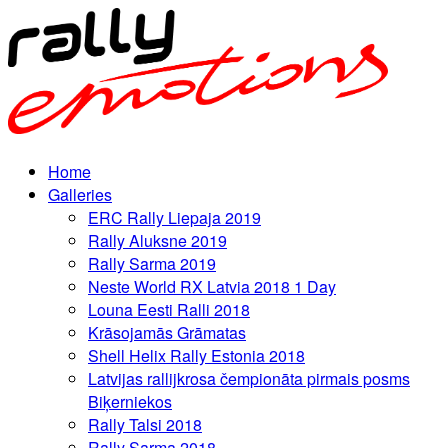
Home
Galleries
ERC Rally Liepaja 2019
Rally Aluksne 2019
Rally Sarma 2019
Neste World RX Latvia 2018 1 Day
Louna Eesti Ralli 2018
Krāsojamās Grāmatas
Shell Helix Rally Estonia 2018
Latvijas rallijkrosa čempionāta pirmais posms
Biķerniekos
Rally Talsi 2018
Rally Sarma 2018