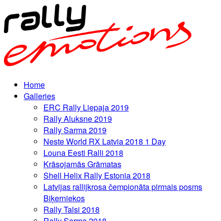
Home
Galleries
ERC Rally Liepaja 2019
Rally Aluksne 2019
Rally Sarma 2019
Neste World RX Latvia 2018 1 Day
Louna Eesti Ralli 2018
Krāsojamās Grāmatas
Shell Helix Rally Estonia 2018
Latvijas rallijkrosa čempionāta pirmais posms
Biķerniekos
Rally Talsi 2018
Rally Sarma 2018