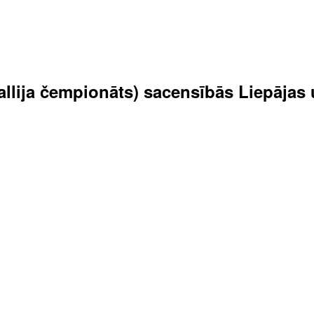
 rallija čempionāts) sacensībās Liepāja