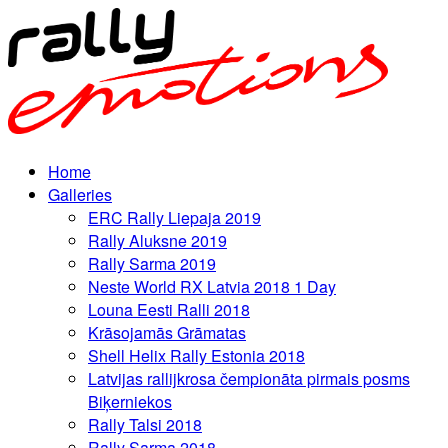
Home
Galleries
ERC Rally Liepaja 2019
Rally Aluksne 2019
Rally Sarma 2019
Neste World RX Latvia 2018 1 Day
Louna Eesti Ralli 2018
Krāsojamās Grāmatas
Shell Helix Rally Estonia 2018
Latvijas rallijkrosa čempionāta pirmais posms
Biķerniekos
Rally Talsi 2018
Rally Sarma 2018