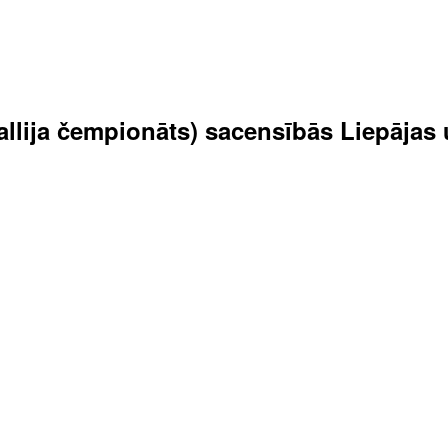
 rallija čempionāts) sacensībās Liepāja