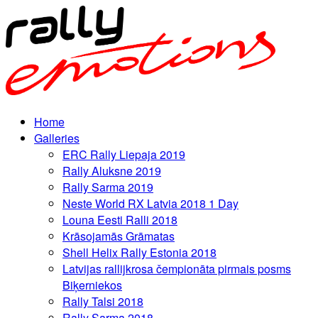
Home
Galleries
ERC Rally Liepaja 2019
Rally Aluksne 2019
Rally Sarma 2019
Neste World RX Latvia 2018 1 Day
Louna Eesti Ralli 2018
Krāsojamās Grāmatas
Shell Helix Rally Estonia 2018
Latvijas rallijkrosa čempionāta pirmais posms
Biķerniekos
Rally Talsi 2018
Rally Sarma 2018