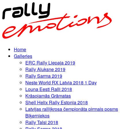
Home
Galleries
ERC Rally Liepaja 2019
Rally Aluksne 2019
Rally Sarma 2019
Neste World RX Latvia 2018 1 Day
Louna Eesti Ralli 2018
Krāsojamās Grāmatas
Shell Helix Rally Estonia 2018
Latvijas rallijkrosa čempionāta pirmais posms
Biķerniekos
Rally Talsi 2018
Rally Sarma 2018