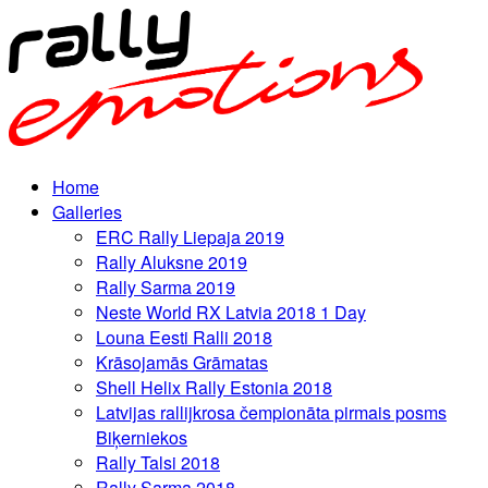
Home
Galleries
ERC Rally Liepaja 2019
Rally Aluksne 2019
Rally Sarma 2019
Neste World RX Latvia 2018 1 Day
Louna Eesti Ralli 2018
Krāsojamās Grāmatas
Shell Helix Rally Estonia 2018
Latvijas rallijkrosa čempionāta pirmais posms
Biķerniekos
Rally Talsi 2018
Rally Sarma 2018