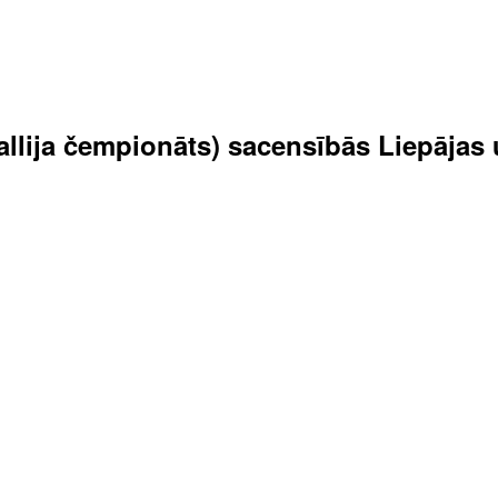
 rallija čempionāts) sacensībās Liepāja