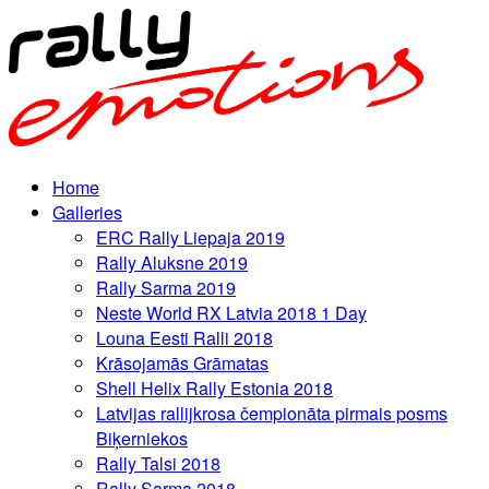
Home
Galleries
ERC Rally Liepaja 2019
Rally Aluksne 2019
Rally Sarma 2019
Neste World RX Latvia 2018 1 Day
Louna Eesti Ralli 2018
Krāsojamās Grāmatas
Shell Helix Rally Estonia 2018
Latvijas rallijkrosa čempionāta pirmais posms
Biķerniekos
Rally Talsi 2018
Rally Sarma 2018