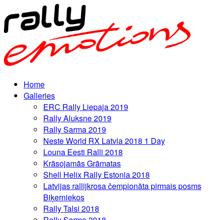
Home
Galleries
ERC Rally Liepaja 2019
Rally Aluksne 2019
Rally Sarma 2019
Neste World RX Latvia 2018 1 Day
Louna Eesti Ralli 2018
Krāsojamās Grāmatas
Shell Helix Rally Estonia 2018
Latvijas rallijkrosa čempionāta pirmais posms
Biķerniekos
Rally Talsi 2018
Rally Sarma 2018