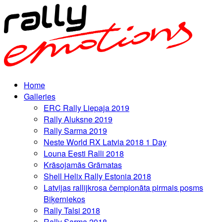
Home
Galleries
ERC Rally Liepaja 2019
Rally Aluksne 2019
Rally Sarma 2019
Neste World RX Latvia 2018 1 Day
Louna Eesti Ralli 2018
Krāsojamās Grāmatas
Shell Helix Rally Estonia 2018
Latvijas rallijkrosa čempionāta pirmais posms
Biķerniekos
Rally Talsi 2018
Rally Sarma 2018