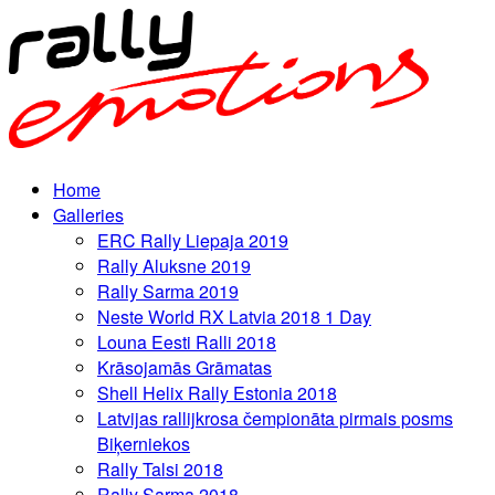
Home
Galleries
ERC Rally Liepaja 2019
Rally Aluksne 2019
Rally Sarma 2019
Neste World RX Latvia 2018 1 Day
Louna Eesti Ralli 2018
Krāsojamās Grāmatas
Shell Helix Rally Estonia 2018
Latvijas rallijkrosa čempionāta pirmais posms
Biķerniekos
Rally Talsi 2018
Rally Sarma 2018