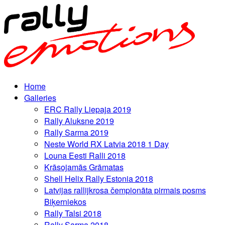
Home
Galleries
ERC Rally Liepaja 2019
Rally Aluksne 2019
Rally Sarma 2019
Neste World RX Latvia 2018 1 Day
Louna Eesti Ralli 2018
Krāsojamās Grāmatas
Shell Helix Rally Estonia 2018
Latvijas rallijkrosa čempionāta pirmais posms
Biķerniekos
Rally Talsi 2018
Rally Sarma 2018