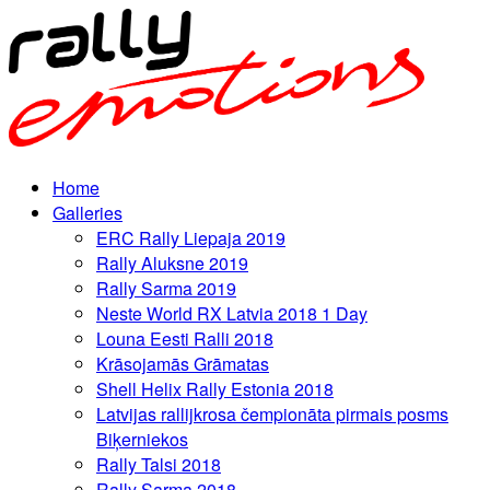
Home
Galleries
ERC Rally Liepaja 2019
Rally Aluksne 2019
Rally Sarma 2019
Neste World RX Latvia 2018 1 Day
Louna Eesti Ralli 2018
Krāsojamās Grāmatas
Shell Helix Rally Estonia 2018
Latvijas rallijkrosa čempionāta pirmais posms
Biķerniekos
Rally Talsi 2018
Rally Sarma 2018