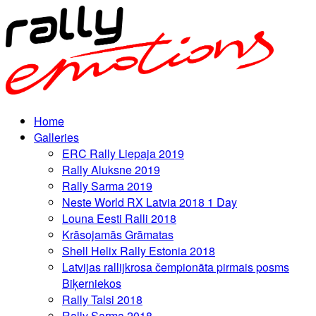
Home
Galleries
ERC Rally Liepaja 2019
Rally Aluksne 2019
Rally Sarma 2019
Neste World RX Latvia 2018 1 Day
Louna Eesti Ralli 2018
Krāsojamās Grāmatas
Shell Helix Rally Estonia 2018
Latvijas rallijkrosa čempionāta pirmais posms
Biķerniekos
Rally Talsi 2018
Rally Sarma 2018