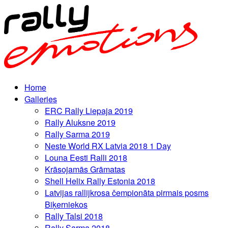
Home
Galleries
ERC Rally Liepaja 2019
Rally Aluksne 2019
Rally Sarma 2019
Neste World RX Latvia 2018 1 Day
Louna Eesti Ralli 2018
Krāsojamās Grāmatas
Shell Helix Rally Estonia 2018
Latvijas rallijkrosa čempionāta pirmais posms
Biķerniekos
Rally Talsi 2018
Rally Sarma 2018