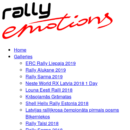
Home
Galleries
ERC Rally Liepaja 2019
Rally Aluksne 2019
Rally Sarma 2019
Neste World RX Latvia 2018 1 Day
Louna Eesti Ralli 2018
Krāsojamās Grāmatas
Shell Helix Rally Estonia 2018
Latvijas rallijkrosa čempionāta pirmais posms
Biķerniekos
Rally Talsi 2018
Rally Sarma 2018