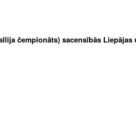
 rallija čempionāts) sacensībās Liepāja