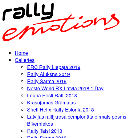
Home
Galleries
ERC Rally Liepaja 2019
Rally Aluksne 2019
Rally Sarma 2019
Neste World RX Latvia 2018 1 Day
Louna Eesti Ralli 2018
Krāsojamās Grāmatas
Shell Helix Rally Estonia 2018
Latvijas rallijkrosa čempionāta pirmais posms
Biķerniekos
Rally Talsi 2018
Rally Sarma 2018