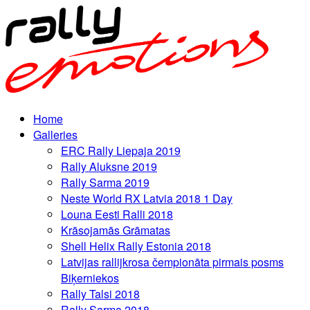
Home
Galleries
ERC Rally Liepaja 2019
Rally Aluksne 2019
Rally Sarma 2019
Neste World RX Latvia 2018 1 Day
Louna Eesti Ralli 2018
Krāsojamās Grāmatas
Shell Helix Rally Estonia 2018
Latvijas rallijkrosa čempionāta pirmais posms
Biķerniekos
Rally Talsi 2018
Rally Sarma 2018