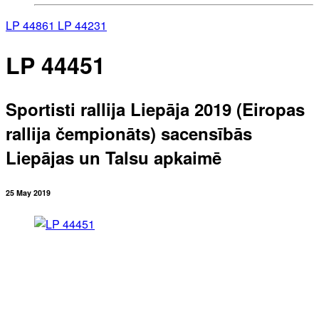
LP 44861
LP 44231
LP 44451
Sportisti rallija Liepāja 2019 (Eiropas
rallija čempionāts) sacensībās
Liepājas un Talsu apkaimē
25 May 2019