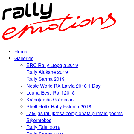
Home
Galleries
ERC Rally Liepaja 2019
Rally Aluksne 2019
Rally Sarma 2019
Neste World RX Latvia 2018 1 Day
Louna Eesti Ralli 2018
Krāsojamās Grāmatas
Shell Helix Rally Estonia 2018
Latvijas rallijkrosa čempionāta pirmais posms
Biķerniekos
Rally Talsi 2018
Rally Sarma 2018